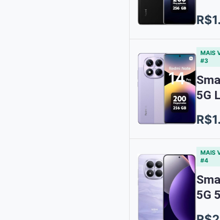
R$1
MAIS 
#3
Sma
5G 
R$1
MAIS 
#4
Sma
5G 
R$2