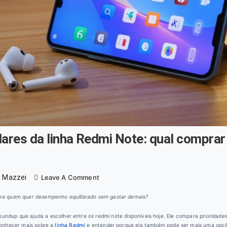
ulares da linha Redmi Note: qual compra
On
 Mazzei
Leave A Comment
Todos
ra quem quer desempenho equilibrado sem gastar demais?
Os
Celulares
roundup que ajuda a escolher entre os redmi note disponíveis hoje. Ele compara prioridad
Da
conhecer mais sobre a
linha Redmi
e entender porque ela também pode ser mais uma opçã