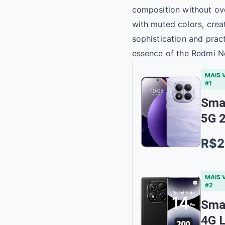
MAIS 
#1
Sma
5G 
R$2
MAIS 
#2
Sma
4G L