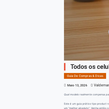
Todos os cel
Guia De Compras & Dicas
Valdemar
Maio 13, 2026
Qual modelo realmente compensa pa
Este é um guia prático tipo product 
um “melhor absoluto”. Venha então 