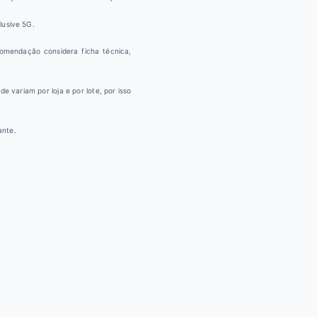
lusive 5G.
comendação considera ficha técnica,
e variam por loja e por lote, por isso
ante.