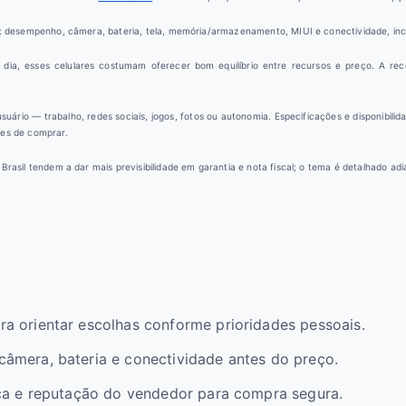
Linha
is: desempenho, câmera, bateria, tela, memória/armazenamento, MIUI e conectividade, inc
Redmi
Note:
dia, esses celulares costumam oferecer bom equilíbrio entre recursos e preço. A re
Qual
Comprar
uário — trabalho, redes sociais, jogos, fotos ou autonomia. Especificações e disponibilidad
Em
tes de comprar.
2026?
 Brasil tendem a dar mais previsibilidade em garantia e nota fiscal; o tema é detalhado adi
a orientar escolhas conforme prioridades pessoais.
câmera, bateria e conectividade antes do preço.
ica e reputação do vendedor para compra segura.