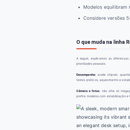
Modelos equilibram r
Considere versões 5G
O que muda na linha R
A seguir, explicamos as diferenças
prioridades pessoais.
Desempenho
: avalie chipset, quan
testes práticos, aquecimento e estabi
Câmera e fotos
: não olhe só megap
prefira modelos com estabilização e 