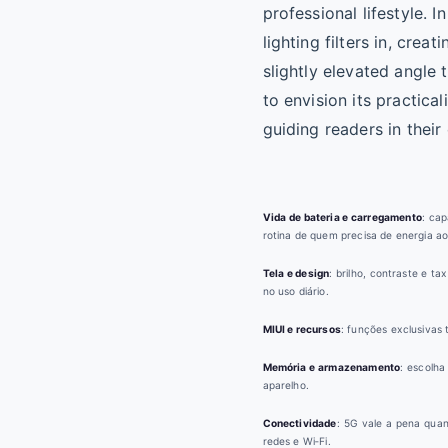
Vida de bateria e carregamento
: ca
rotina de quem precisa de energia ao
Tela e design
: brilho, contraste e t
no uso diário.
MIUI e recursos
: funções exclusivas
Memória e armazenamento
: escolha
aparelho.
Conectividade
: 5G vale a pena quan
redes e Wi‑Fi.