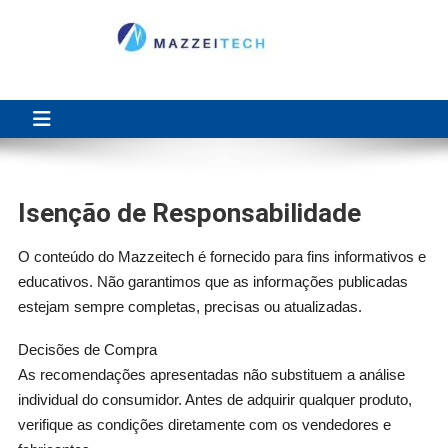
Skip
to
content
Blog Mazzeitech
Simplificando a vida de quem busca informações claras antes de
investir em um produto.
Isenção de Responsabilidade
O conteúdo do Mazzeitech é fornecido para fins informativos e
educativos. Não garantimos que as informações publicadas
estejam sempre completas, precisas ou atualizadas.
Decisões de Compra
As recomendações apresentadas não substituem a análise
individual do consumidor. Antes de adquirir qualquer produto,
verifique as condições diretamente com os vendedores e