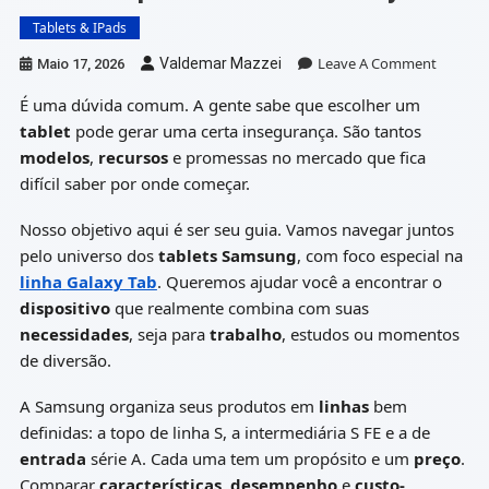
Tablets & IPads
On
Leave A Comment
Valdemar Mazzei
Maio 17, 2026
Guia
É uma dúvida comum. A gente sabe que escolher um
Comple
Da
tablet
pode gerar uma certa insegurança. São tantos
Linha
modelos
,
recursos
e promessas no mercado que fica
Galaxy
difícil saber por onde começar.
Tab
Nosso objetivo aqui é ser seu guia. Vamos navegar juntos
pelo universo dos
tablets Samsung
, com foco especial na
linha
Galaxy Tab
. Queremos ajudar você a encontrar o
dispositivo
que realmente combina com suas
necessidades
, seja para
trabalho
, estudos ou momentos
de diversão.
A Samsung organiza seus produtos em
linhas
bem
definidas: a topo de linha S, a intermediária S FE e a de
entrada
série A. Cada uma tem um propósito e um
preço
.
Comparar
características
,
desempenho
e
custo-