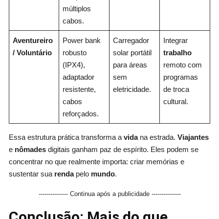
múltiplos
cabos.
Aventureiro
Power bank
Carregador
Integrar
/ Voluntário
robusto
solar portátil
trabalho
(IPX4),
para áreas
remoto com
adaptador
sem
programas
resistente,
eletricidade.
de troca
cabos
cultural.
reforçados.
Essa estrutura prática transforma a
vida
na estrada.
Viajantes
e
nômades
digitais ganham paz de espírito. Eles podem se
concentrar no que realmente importa: criar memórias e
sustentar sua
renda
pelo
mundo
.
--------------- Continua após a publicidade ---------------
Conclusão: Mais do que