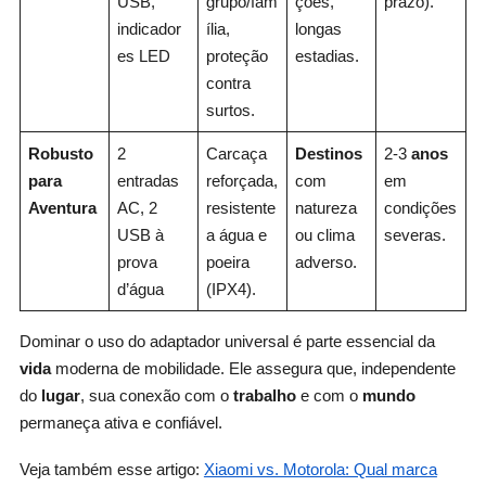
USB,
grupo/fam
ções,
prazo).
indicador
ília,
longas
es LED
proteção
estadias.
contra
surtos.
Robusto
2
Carcaça
Destinos
2-3
anos
para
entradas
reforçada,
com
em
Aventura
AC, 2
resistente
natureza
condições
USB à
a água e
ou clima
severas.
prova
poeira
adverso.
d’água
(IPX4).
Dominar o uso do adaptador universal é parte essencial da
vida
moderna de mobilidade. Ele assegura que, independente
do
lugar
, sua conexão com o
trabalho
e com o
mundo
permaneça ativa e confiável.
Veja também esse artigo:
Xiaomi vs. Motorola: Qual marca