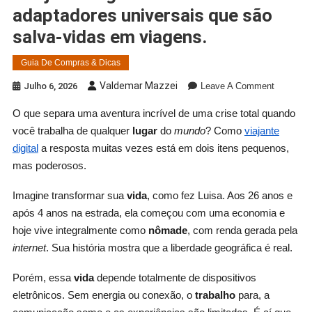
adaptadores universais que são
salva-vidas em viagens.
Guia De Compras & Dicas
On
Valdemar Mazzei
Julho 6, 2026
Leave A Comment
“Viajante
O que separa uma aventura incrível de uma crise total quando
Digital:”
você trabalha de qualquer
lugar
do
mundo
? Como
viajante
Power
Banks
digital
a resposta muitas vezes está em dois itens pequenos,
E
mas poderosos.
Adaptado
Universai
Imagine transformar sua
vida
, como fez Luisa. Aos 26 anos e
Que
após 4 anos na estrada, ela começou com uma economia e
São
hoje vive integralmente como
nômade
, com renda gerada pela
Salva-
internet
. Sua história mostra que a liberdade geográfica é real.
Vidas
Em
Porém, essa
vida
depende totalmente de dispositivos
Viagens.
eletrônicos. Sem energia ou conexão, o
trabalho
para, a