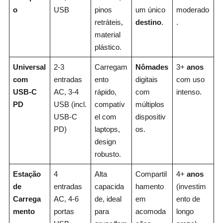
o
USB
pinos
um único
moderado
retráteis,
destino
.
.
material
plástico.
Universal
2-3
Carregam
Nômades
3+
anos
com
entradas
ento
digitais
com uso
USB-C
AC, 3-4
rápido,
com
intenso.
PD
USB (incl.
compatív
múltiplos
USB-C
el com
dispositiv
PD)
laptops,
os.
design
robusto.
Estação
4
Alta
Compartil
4+
anos
de
entradas
capacida
hamento
(investim
Carrega
AC, 4-6
de, ideal
em
ento de
mento
portas
para
acomoda
longo