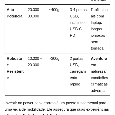
Alta
20.000 –
~400g
3-4 portas
Profission
Potência
30.000
USB,
ais com
incluindo
laptop,
USB-C
longas
PD
jornadas
sem
tomada.
Robusto
10.000 –
~300g
2 portas
Aventura
e
20.000
USB,
em
Resistent
carregam
natureza,
e
ento
condições
rápido
climáticas
adversas.
Investir no power bank correto é um passo fundamental para
uma
vida
de mobilidade. Ele assegura que suas
experiências