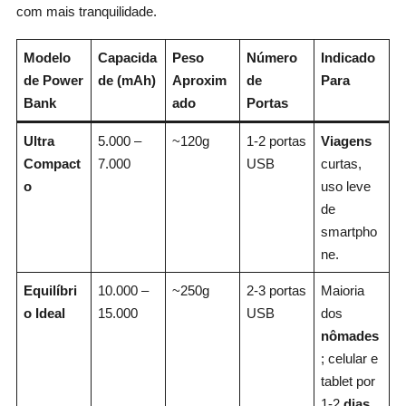
com mais tranquilidade.
Modelo
Capacida
Peso
Número
Indicado
de Power
de (mAh)
Aproxim
de
Para
Bank
ado
Portas
Ultra
5.000 –
~120g
1-2 portas
Viagens
Compact
7.000
USB
curtas,
o
uso leve
de
smartpho
ne.
Equilíbri
10.000 –
~250g
2-3 portas
Maioria
o Ideal
15.000
USB
dos
nômades
; celular e
tablet por
1-2
dias
.