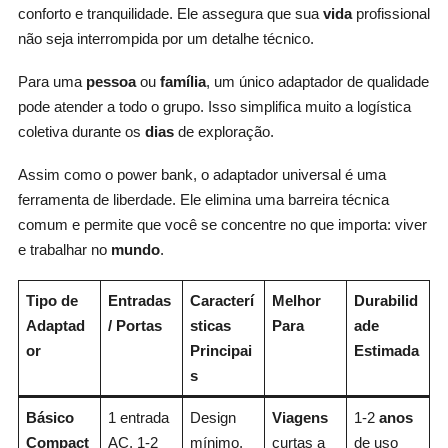
conforto e tranquilidade. Ele assegura que sua
vida
profissional
não seja interrompida por um detalhe técnico.
Para uma
pessoa
ou
família
, um único adaptador de qualidade
pode atender a todo o grupo. Isso simplifica muito a logística
coletiva durante os
dias
de exploração.
Assim como o power bank, o adaptador universal é uma
ferramenta de liberdade. Ele elimina uma barreira técnica
comum e permite que você se concentre no que importa: viver
e trabalhar no
mundo
.
Tipo de
Entradas
Caracterí
Melhor
Durabilid
Adaptad
/ Portas
sticas
Para
ade
or
Principai
Estimada
s
Básico
1 entrada
Design
Viagens
1-2
anos
Compact
AC, 1-2
mínimo,
curtas a
de uso