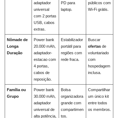
adaptador
PD para
públicos com
universal
laptop.
Wi-Fi grátis.
com 2 portas
USB, cabos
extras.
Nômade de
Power bank
Estabilizador
Buscar
Longa
20.000 mAh,
portátil para
ofertas
de
Duração
adaptador-
regiões com
voluntariado
estacao com
rede fraca.
com
4 portas,
hospedagem
cabos de
inclusa.
reposição.
Família ou
Power bank
Bolsa
Compartilhar
Grupo
30.000 mAh,
organizadora
um único kit
adaptador
grande com
entre todos
universal de
compartimen
os membros.
alta potência,
tos.