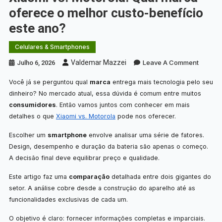
oferece o melhor custo-benefício
este ano?
Celulares & Smartphones
On
Valdemar Mazzei
Leave A Comment
Julho 6, 2026
Xiaomi
Você já se perguntou qual
marca
entrega mais tecnologia pelo seu
Vs.
dinheiro? No mercado atual, essa dúvida é comum entre muitos
Motorol
consumidores
. Então vamos juntos com conhecer em mais
Qual
detalhes o que
Xiaomi vs. Motorola
pode nos oferecer.
Marca
Oferec
Escolher um
smartphone
envolve analisar uma série de fatores.
O
Design, desempenho e duração da bateria são apenas o começo.
Melhor
A decisão final deve equilibrar preço e qualidade.
Custo-
Este artigo faz uma
comparação
detalhada entre dois gigantes do
Benefíc
setor. A análise cobre desde a construção do aparelho até as
Este
funcionalidades exclusivas de cada um.
Ano?
O objetivo é claro: fornecer informações completas e imparciais.