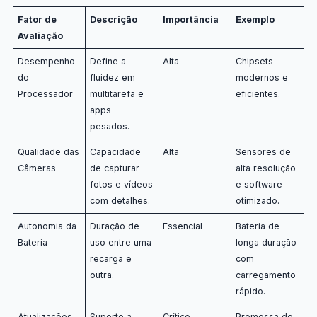
Fator de
Descrição
Importância
Exemplo
Avaliação
Desempenho
Define a
Alta
Chipsets
do
fluidez em
modernos e
Processador
multitarefa e
eficientes.
apps
pesados.
Qualidade das
Capacidade
Alta
Sensores de
Câmeras
de capturar
alta resolução
fotos e vídeos
e software
com detalhes.
otimizado.
Autonomia da
Duração de
Essencial
Bateria de
Bateria
uso entre uma
longa duração
recarga e
com
outra.
carregamento
rápido.
Atualizações
Suporte a
Crítico
Promessa de