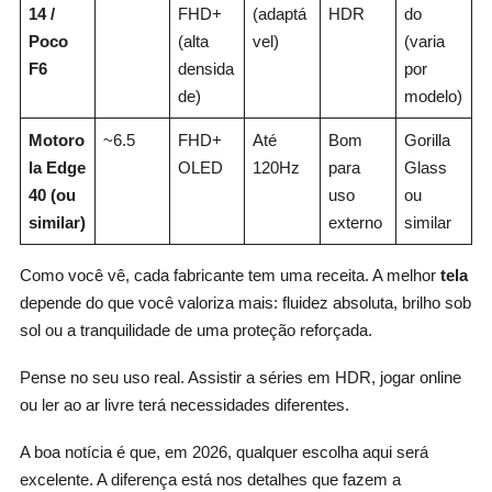
14 /
FHD+
(adaptá
HDR
do
Poco
(alta
vel)
(varia
F6
densida
por
de)
modelo)
Motoro
~6.5
FHD+
Até
Bom
Gorilla
la Edge
OLED
120Hz
para
Glass
40 (ou
uso
ou
similar)
externo
similar
Como você vê, cada fabricante tem uma receita. A melhor
tela
depende do que você valoriza mais: fluidez absoluta, brilho sob
sol ou a tranquilidade de uma proteção reforçada.
Pense no seu uso real. Assistir a séries em HDR, jogar online
ou ler ao ar livre terá necessidades diferentes.
A boa notícia é que, em 2026, qualquer escolha aqui será
excelente. A diferença está nos detalhes que fazem a