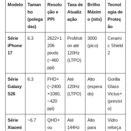
Modelo
Taman
Resolu
Taxa de
Brilho
Tecnol
ho
ção e
Atualiz
Máxim
ogia de
(polega
PPI
ação
o (nits)
Proteç
das)
ão
Série
6.3
2622×1
ProMoti
3000
Cerami
iPhone
206
on até
(pico)
c Shield
17
pixels
120Hz
2
(~460
(LTPO)
ppi)
Série
6.3
FHD+
Até
Alto
Gorilla
Galaxy
(~2400
120Hz
(espera
Glass
S26
×1080,
(LTPO)
do)
Victus+
~420
(previst
ppi)
o)
Série
~6.7
QHD+
Até
Alto
Vidro
Xiaomi
ou
144Hz
para
reforça