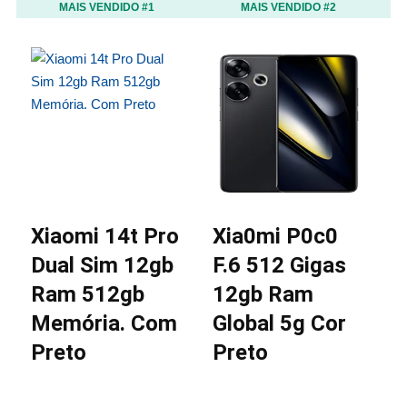
MAIS VENDIDO #1
MAIS VENDIDO #2
Xiaomi 14t Pro
Xia0mi P0c0
X
Dual Sim 12gb
F.6 512 Gigas
F
Ram 512gb
12gb Ram
1
Memória. Com
Global 5g Cor
G
Preto
Preto
P
E