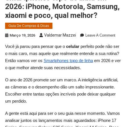
2026: iPhone, Motorola, Samsung,
xiaomi e poco, qual melhor?
Guia De Compras & Dicas
On
Valdemar Mazzei
Março 19, 2026
Leave A Comment
Smartp
Você já parou para pensar que o
celular
perfeito pode não ser
Topo
o mais caro, mas aquele que realmente entende a sua rotina?
De
Linha
Então vamos ver os
Smartphones topo de linha
em 2026 e ver
Em
o que melhor atende suas necessidades.
2026:
IPhone
O ano de 2026 promete ser um marco. A inteligência artificial,
Motorol
as câmeras e o desempenho dão um salto impressionante.
Samsu
Escolher entre tantas opções incríveis pode deixar qualquer
Xiaomi
um perdido.
E
Poco,
A gente está aqui para ser o seu guia nesse momento. Vamos
Qual
analisar juntos os lançamentos mais aguardados: iPhone 17
Melhor