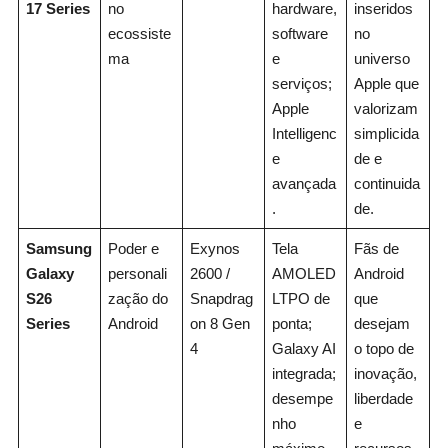
17 Series
no
hardware,
inseridos
ecossiste
software
no
ma
e
universo
serviços;
Apple que
Apple
valorizam
Intelligenc
simplicida
e
de e
avançada
continuida
.
de.
Samsung
Poder e
Exynos
Tela
Fãs de
Galaxy
personali
2600 /
AMOLED
Android
S26
zação do
Snapdrag
LTPO de
que
Series
Android
on 8 Gen
ponta;
desejam
4
Galaxy AI
o topo de
integrada;
inovação,
desempe
liberdade
nho
e