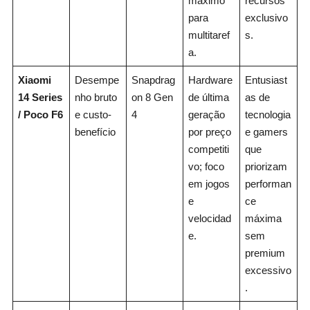
máximo
recursos
para
exclusivo
multitaref
s.
a.
Xiaomi
Desempe
Snapdrag
Hardware
Entusiast
14 Series
nho bruto
on 8 Gen
de última
as de
/ Poco F6
e custo-
4
geração
tecnologia
benefício
por preço
e gamers
competiti
que
vo; foco
priorizam
em jogos
performan
e
ce
velocidad
máxima
e.
sem
premium
excessivo
.