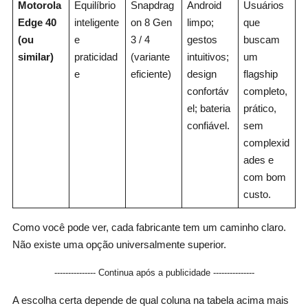
Motorola
Equilíbrio
Snapdrag
Android
Usuários
Edge 40
inteligente
on 8 Gen
limpo;
que
(ou
e
3 / 4
gestos
buscam
similar)
praticidad
(variante
intuitivos;
um
e
eficiente)
design
flagship
confortáv
completo,
el; bateria
prático,
confiável.
sem
complexid
ades e
com bom
custo.
Como você pode ver, cada fabricante tem um caminho claro.
Não existe uma opção universalmente superior.
--------------- Continua após a publicidade ---------------
A escolha certa depende de qual coluna na tabela acima mais