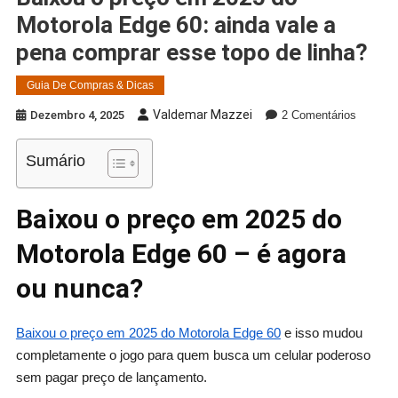
Motorola Edge 60: ainda vale a
pena comprar esse topo de linha?
Guia De Compras & Dicas
Em
Valdemar Mazzei
Dezembro 4, 2025
2 Comentários
Baixou
O
Sumário
Preço
Em
Baixou o preço em 2025 do
2025
Do
Motorola Edge 60 – é agora
Motorol
Edge
ou nunca?
60:
Ainda
Vale
Baixou o preço em 2025 do Motorola Edge 60
e isso mudou
A
completamente o jogo para quem busca um celular poderoso
Pena
sem pagar preço de lançamento.
Compra