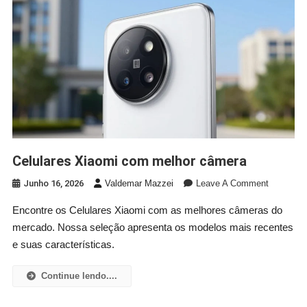
Sensores
Para
Monitorar
Sua
Casa
Pelo
Celular.
Celulares Xiaomi com melhor câmera
On
Junho 16, 2026
Valdemar Mazzei
Leave A Comment
Celulares
Encontre os Celulares Xiaomi com as melhores câmeras do
Xiaomi
mercado. Nossa seleção apresenta os modelos mais recentes
Com
Melhor
e suas características.
Câmera
Continue lendo....