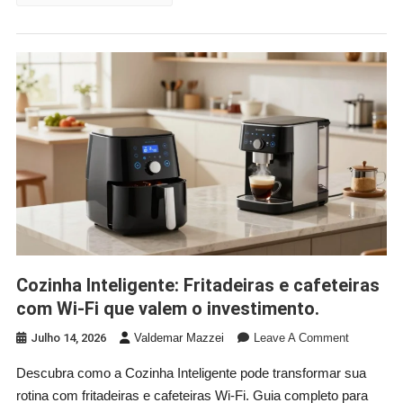
E
Acessório
Para
Um
Visual
Limpo
E
Moderno.
Cozinha Inteligente: Fritadeiras e cafeteiras
com Wi-Fi que valem o investimento.
On
Julho 14, 2026
Valdemar Mazzei
Leave A Comment
Cozinha
Descubra como a Cozinha Inteligente pode transformar sua
Inteligente
rotina com fritadeiras e cafeteiras Wi-Fi. Guia completo para
Fritadeiras