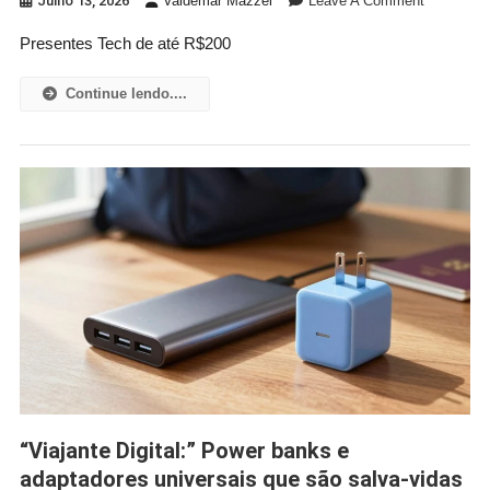
Julho 13, 2026
Valdemar Mazzei
Leave A Comment
Presentes
Presentes Tech de até R$200
Tech
De
Continue lendo....
Até
R$200:
Como
Acertar
No
Presente
Sem
Estourar
O
Orçament
“Viajante Digital:” Power banks e
adaptadores universais que são salva-vidas