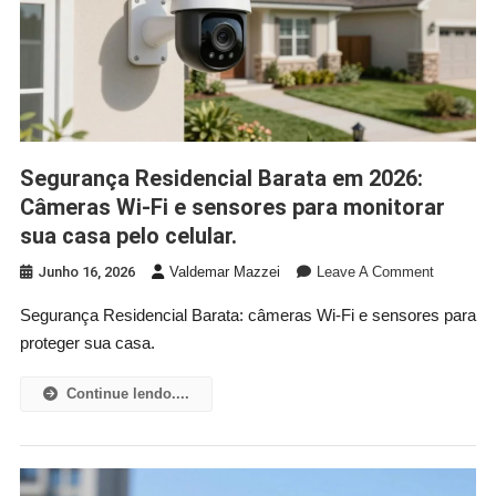
Baratos
Para
Começar
No
YouTube/Ti
Segurança Residencial Barata em 2026:
Câmeras Wi-Fi e sensores para monitorar
sua casa pelo celular.
On
Junho 16, 2026
Valdemar Mazzei
Leave A Comment
Seguranç
Segurança Residencial Barata: câmeras Wi-Fi e sensores para
Residenci
proteger sua casa.
Barata
Em
2026:
Continue lendo....
Câmeras
Wi-
Fi
E