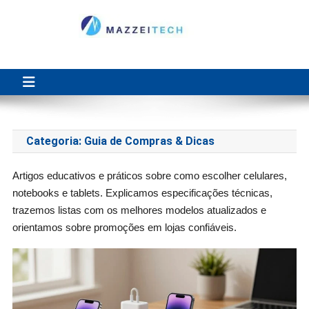
Skip
to
content
Blog Mazzeitech
Simplificando a vida de quem busca informações claras antes de
investir em um produto.
Categoria:
Guia de Compras & Dicas
Artigos educativos e práticos sobre como escolher celulares,
notebooks e tablets. Explicamos especificações técnicas,
trazemos listas com os melhores modelos atualizados e
orientamos sobre promoções em lojas confiáveis.