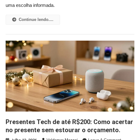
E
uma escolha informada.
Cafeteiras
Com
Continue lendo....
Wi-
Fi
Que
Valem
O
Investimen
Presentes Tech de até R$200: Como acertar
no presente sem estourar o orçamento.
On