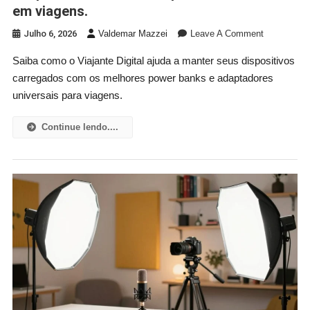
em viagens.
On
Julho 6, 2026
Valdemar Mazzei
Leave A Comment
“Viajante
Saiba como o Viajante Digital ajuda a manter seus dispositivos
Digital:”
carregados com os melhores power banks e adaptadores
Power
Banks
universais para viagens.
E
Adaptadore
Continue lendo....
Universais
Que
São
Salva-
Vidas
Em
Viagens.