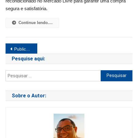
recondicionado no Mercado Livre para garantir uma compra
Antes
De
segura e satisfatória.
Comprar
Um
Continue lendo....
Celular
Usado
Ou
Navegação
Recondici
Publicações mais antigas
No
por
Pesquise aqui:
Mercado
Livre.
posts
Pesquisar
por:
Sobre o Autor: