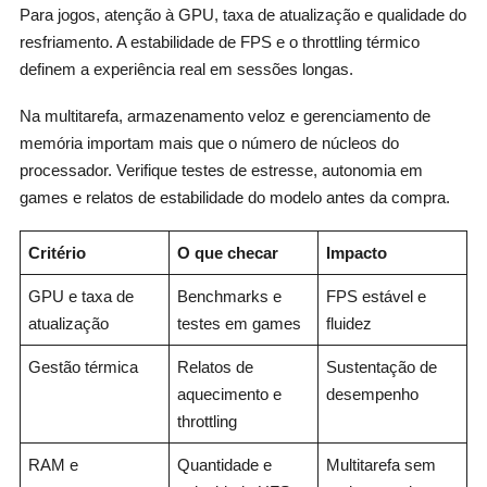
Para jogos, atenção à GPU, taxa de atualização e qualidade do
resfriamento. A estabilidade de FPS e o throttling térmico
definem a experiência real em sessões longas.
Na multitarefa, armazenamento veloz e gerenciamento de
memória importam mais que o número de núcleos do
processador. Verifique testes de estresse, autonomia em
games e relatos de estabilidade do modelo antes da compra.
Critério
O que checar
Impacto
GPU e taxa de
Benchmarks e
FPS estável e
atualização
testes em games
fluidez
Gestão térmica
Relatos de
Sustentação de
aquecimento e
desempenho
throttling
RAM e
Quantidade e
Multitarefa sem