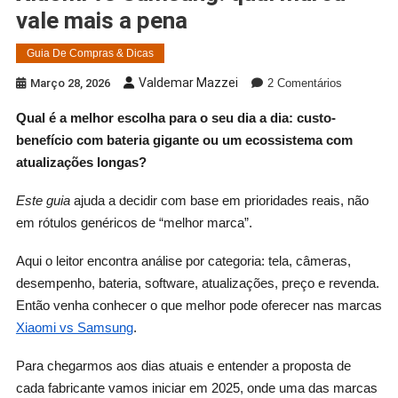
vale mais a pena
Guia De Compras & Dicas
Em
Valdemar Mazzei
Março 28, 2026
2 Comentários
Xiaomi
Qual é a melhor escolha para o seu dia a dia: custo-
Vs
benefício com bateria gigante ou um ecossistema com
Samsung:
Qual
atualizações longas?
Marca
Vale
Este guia
ajuda a decidir com base em prioridades reais, não
Mais
em rótulos genéricos de “melhor marca”.
A
Pena
Aqui o leitor encontra análise por categoria: tela, câmeras,
desempenho, bateria, software, atualizações, preço e revenda.
Então venha conhecer o que melhor pode oferecer nas marcas
Xiaomi vs Samsung
.
Para chegarmos aos dias atuais e entender a proposta de
cada fabricante vamos iniciar em 2025, onde uma das marcas