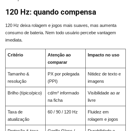
120 Hz: quando compensa
120 Hz deixa rolagem e jogos mais suaves, mas aumenta
consumo de bateria. Nem todo usuário percebe vantagem
imediata.
Critério
Atenção ao
Impacto no uso
comparar
Tamanho &
PX por polegada
Nitidez de texto e
resolução
(PPI)
imagens
Brilho (típico/pico)
cd/m² informado
Visibilidade ao ar
na ficha
livre
Taxa de
60 / 90 / 120 Hz
Fluidez em
atualização
rolagem e jogos
Proteção & taxa
Gorilla Glass /
Durabilidade e