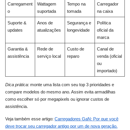
Carregament
Wattagem
Tempo na
Carregador
o
suportada
tomada
na caixa
Suporte &
Anos de
Segurança e
Política
updates
atualizações
longevidade
oficial da
marca
Garantia &
Rede de
Custo de
Canal de
assistência
serviço local
reparo
venda (oficial
ou
importado)
Dica prática:
monte uma lista com seu top 3 prioridades e
compare modelos do mesmo ano. Assim evita armadilhas
como escolher só por megapixels ou ignorar custos de
assistência.
Veja também esse artigo:
Carregadores GaN: Por que você
deve trocar seu carregador antigo por um de nova geração.