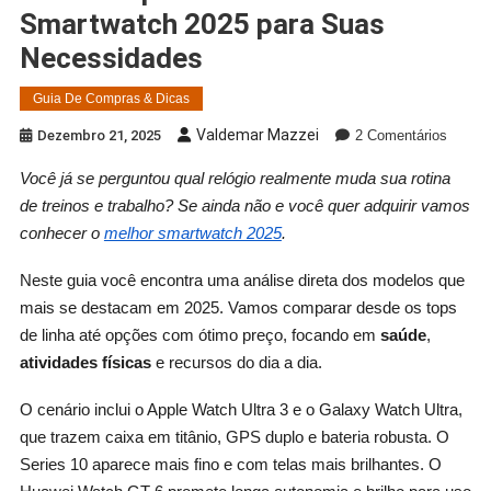
Smartwatch 2025 para Suas
Necessidades
Guia De Compras & Dicas
Em
Valdemar Mazzei
Dezembro 21, 2025
2 Comentários
Guia
Você já se perguntou qual relógio realmente muda sua rotina
Comple
de treinos e trabalho? Se ainda não e você quer adquirir vamos
Melhor
Smart
conhecer o
melhor smartwatch 2025
.
2025
Para
Neste guia você encontra uma análise direta dos modelos que
Suas
mais se destacam em 2025. Vamos comparar desde os tops
Necess
de linha até opções com ótimo preço, focando em
saúde
,
atividades físicas
e recursos do dia a dia.
O cenário inclui o Apple Watch Ultra 3 e o Galaxy Watch Ultra,
que trazem caixa em titânio, GPS duplo e bateria robusta. O
Series 10 aparece mais fino e com telas mais brilhantes. O