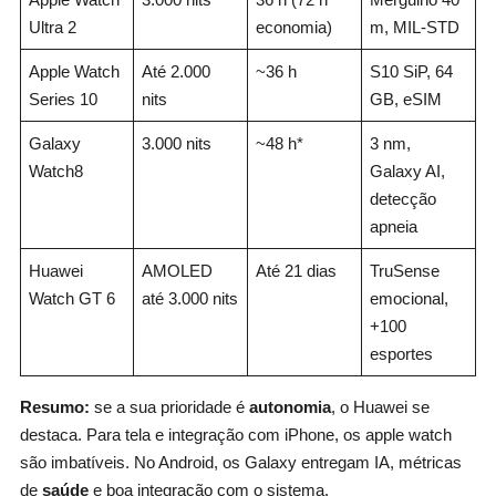
Ultra 2
economia)
m, MIL‑STD
Apple Watch
Até 2.000
~36 h
S10 SiP, 64
Series 10
nits
GB, eSIM
Galaxy
3.000 nits
~48 h*
3 nm,
Watch8
Galaxy AI,
detecção
apneia
Huawei
AMOLED
Até 21 dias
TruSense
Watch GT 6
até 3.000 nits
emocional,
+100
esportes
Resumo:
se a sua prioridade é
autonomia
, o Huawei se
destaca. Para tela e integração com iPhone, os apple watch
são imbatíveis. No Android, os Galaxy entregam IA, métricas
de
saúde
e boa integração com o sistema.