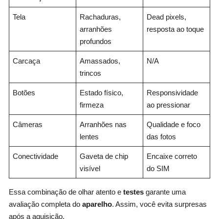
Tela
Rachaduras,
Dead pixels,
arranhões
resposta ao toque
profundos
Carcaça
Amassados,
N/A
trincos
Botões
Estado físico,
Responsividade
firmeza
ao pressionar
Câmeras
Arranhões nas
Qualidade e foco
lentes
das fotos
Conectividade
Gaveta de chip
Encaixe correto
visível
do SIM
Essa combinação de olhar atento e
testes
garante uma
avaliação completa do
aparelho
. Assim, você evita surpresas
após a aquisição.