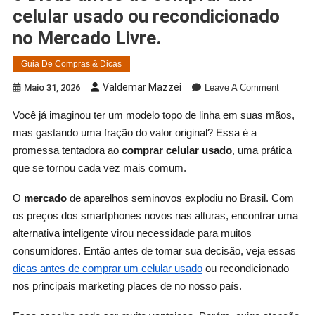
celular usado ou recondicionado
no Mercado Livre.
Guia De Compras & Dicas
On
Valdemar Mazzei
Maio 31, 2026
Leave A Comment
6
Você já imaginou ter um modelo topo de linha em suas mãos,
Dicas
mas gastando uma fração do valor original? Essa é a
Antes
De
promessa tentadora ao
comprar celular usado
, uma prática
Comprar
que se tornou cada vez mais comum.
Um
Celular
O
mercado
de aparelhos seminovos explodiu no Brasil. Com
Usado
os preços dos smartphones novos nas alturas, encontrar uma
Ou
alternativa inteligente virou necessidade para muitos
Recondi
consumidores. Então antes de tomar sua decisão, veja essas
No
dicas antes de comprar um celular usado
ou recondicionado
Mercado
nos principais marketing places de no nosso país.
Livre.